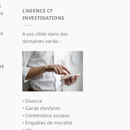
s
L’AGENCE CF
ne
INVESTIGATIONS
ce
A vos côtés dans des
domaines variés :
nt
• Divorce
• Garde d’enfants
• Contentieux sociaux
• Enquêtes de moralité
• etc.