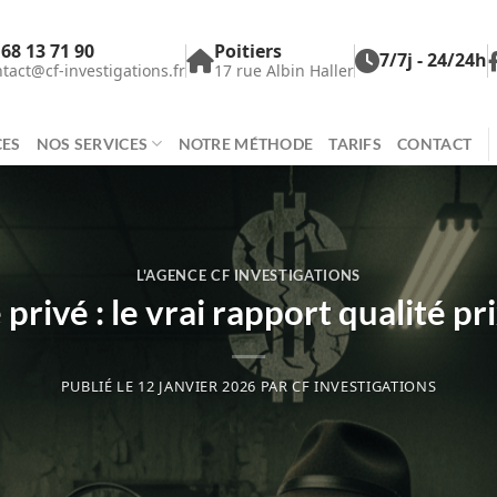
 68 13 71 90
Poitiers
7/7j - 24/24h
tact@cf-investigations.fr
17 rue Albin Haller
CES
NOS SERVICES
NOTRE MÉTHODE
TARIFS
CONTACT
L'AGENCE CF INVESTIGATIONS
privé : le vrai rapport qualité p
PUBLIÉ LE
12 JANVIER 2026
PAR
CF INVESTIGATIONS