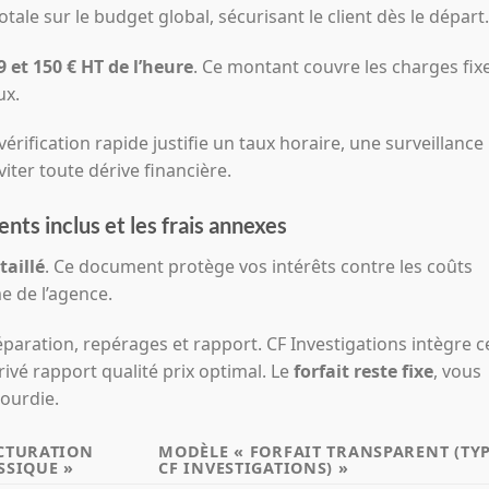
é totale sur le budget global, sécurisant le client dès le départ.
69 et 150 € HT de l’heure
. Ce montant couvre les charges fix
ux.
érification rapide justifie un taux horaire, une surveillance
iter toute dérive financière.
nts inclus et les frais annexes
taillé
. Ce document protège vos intérêts contre les coûts
e de l’agence.
éparation, repérages et rapport. CF Investigations intègre c
ivé rapport qualité prix optimal. Le
forfait reste fixe
, vous
lourdie.
CTURATION
MODÈLE « FORFAIT TRANSPARENT (TY
SSIQUE »
CF INVESTIGATIONS) »