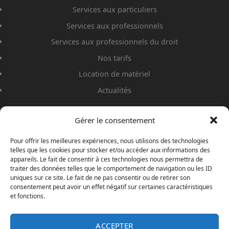
Services aux particuliers
Services aux professionnels
Services aux professionnels du droit
Nos tarifs
Location de matériel
Actualités
Gérer le consentement
Pour offrir les meilleures expériences, nous utilisons des technologies
telles que les cookies pour stocker et/ou accéder aux informations des
appareils. Le fait de consentir à ces technologies nous permettra de
traiter des données telles que le comportement de navigation ou les ID
uniques sur ce site. Le fait de ne pas consentir ou de retirer son
consentement peut avoir un effet négatif sur certaines caractéristiques
Siège : 17 rue Albin Haller - 86000 Poitiers
et fonctions.
N° SIRET : 884 878 497 00012 – Autorisation Poitiers : AUT-086-2119-07-
23-20200748700
ACCEPTER