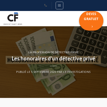
Passer
au
DEVIS
contenu
GRATUIT
LA PROFESSION DE DÉTECTIVE PRIVÉ
Les honoraires d’un détective privé
PUBLIÉ LE
5 SEPTEMBRE 2020
PAR
CF INVESTIGATIONS