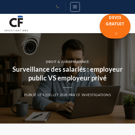
Passer
au
DEVIS
contenu
GRATUIT
DROIT & JURISPRUDENCE
Surveillance des salariés : employeur
public VS employeur privé
PUBLIÉ LE
5 JUILLET 2020
PAR
CF INVESTIGATIONS