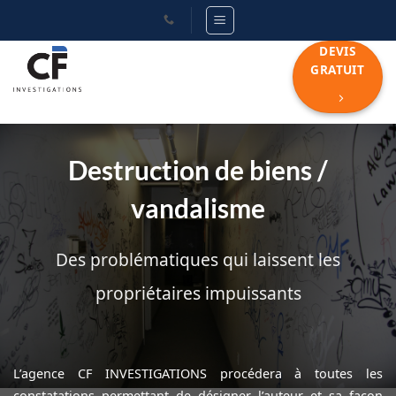
Passer
au
DEVIS
contenu
GRATUIT
Destruction de biens /
vandalisme
Des problématiques qui laissent les
propriétaires impuissants
L’agence CF INVESTIGATIONS procédera à toutes les
constatations permettant de désigner l’auteur et sa façon