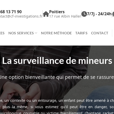
 68 13 71 90
Poitiers
7/7j - 24/24h
tact@cf-investigations.fr
17 rue Albin Haller
CES
NOS SERVICES
NOTRE MÉTHODE
TARIFS
CONTACT
La surveillance de mineurs
Une option bienveillante qui permet de se rassure
e, un contexte ou un entourage, un enfant peut être amené à ch
st plus la même, si vous estimez qu’il peut être en danger, so
xicologique, coupable ou victime (harcèlement, chantage, racket,