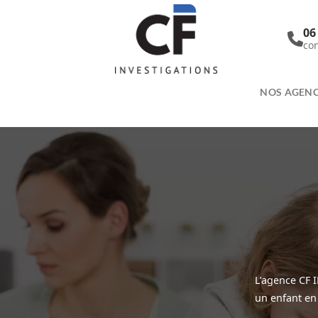
Passer
au
06
contenu
con
NOS AGEN
L’agence CF 
un enfant en