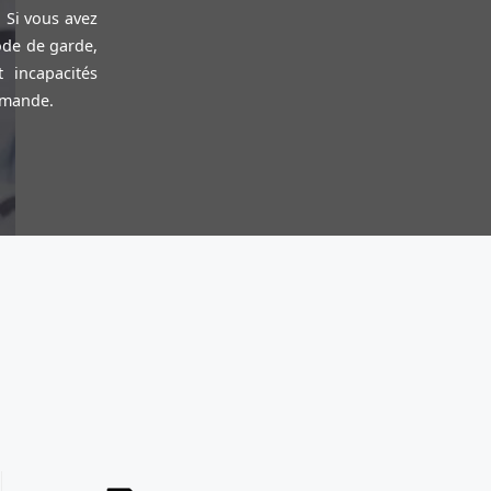
. Si vous avez
ode de garde,
 incapacités
emande.