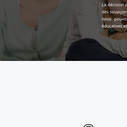
La décision d
des soupçons
nous pouvon
éducatives e